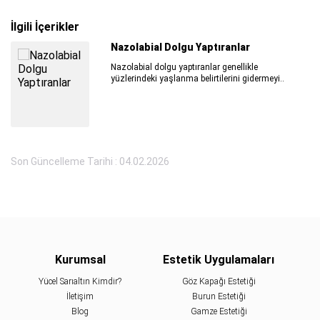
İlgili İçerikler
Nazolabial Dolgu Yaptıranlar
Nazolabial dolgu yaptıranlar genellikle
yüzlerindeki yaşlanma belirtilerini gidermeyi..
Son Güncelleme Tarihi : 04.02.2026
Kurumsal
Estetik Uygulamaları
Yücel Sarıaltın Kimdir?
Göz Kapağı Estetiği
İletişim
Burun Estetiği
Blog
Gamze Estetiği