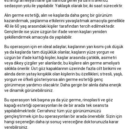
estetiği ameliyathane şartlarında genel ya da intravenöz
sedasyon yolu ile yapılabilir. Yaklaşık olarak bir, iki saat sürecektir.
Alın germe estetiği, alın ve kaşlarda daha genç bir görünüm
kazandırmak, yaşlanma etkilerini yavaşlatmak amacıyla genellikle
40 ile 60 yaş arasındaki kişiler tarafından tercih edilmektedir.
Gençlerde ise yüze üzgün bir ifade veren kaşları yeniden
şekillendirmek amacıyla da yapılabilir.
Bu operasyon için en ideal adaylar; kaşlarının yan kısmı çok düşük
ya da kaşlarda tam düşüklük olanlar, kaşların yüze yorgun ve
üzgün bir ifade kattığı kişiler, kaşlar arasında çatıklık, asimetri
veya dikey çizgiler yer alanlardır, bu kişilere alın germe ameliyatı
sıklıkla önerilir. Üst göz kapaklarının üzerinde fazla cilt birikimi ve
alında derin yatay kırışıklık olan kişilerin bu özellikleri; stresli, yaşlı,
yorgun ve öfkeli gösteriyorsa alın germe estetiği genç
görünmeye yardımcı olacaktır. Daha gergin bir alınla daha enerjik
ve dinamik görünebilirsiniz.
Bu operasyon tek başına ya da yüz germe, rinoplasti ve göz
kapağı estetiği operasyonları ile de bir arada tek seansta
yapılabilmektedir. Cerrahınız tüm yüz görünümünüzü
gençleştirmek için bu operasyonları bir arada önerebilir. Sizin için
hangi seçeneğin daha iyi sonuç vereceğine doktorunuzla karar
verebilirsiniz.