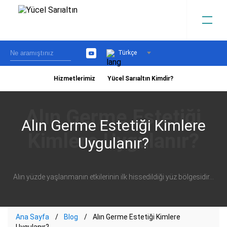
Türkçe
YouTube
Hizmetlerimiz
Yücel Sarıaltın Kimdir?
›
Alın Germe Estetiği Kimlere
Uygulanır?
Alın yüzde yaşlanmanın etkilerinin ilk hissedildiği yüz bölgesidir...
Ana Sayfa
Blog
Alın Germe Estetiği Kimlere