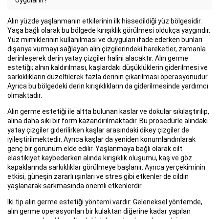
Uygulanır?
Alın yüzde yaşlanmanın etkilerinin ilk hissedildiği yüz bölgesidir.
Yaşa bağlı olarak bu bölgede kırışıklık görülmesi oldukça yaygındır.
Yüz mimiklerinin kullanılması ve duyguları ifade ederken bunları
dışarıya vurmayı sağlayan alın çizgilerindeki hareketler, zamanla
derinleşerek derin yatay çizgiler halini alacaktır. Alın germe
estetiği; alnın kaldırılması, kaşlardaki düşüklüklerin giderilmesi ve
sarkıklıkların düzeltilerek fazla derinin çıkarılması operasyonudur.
Ayrıca bu bölgedeki derin kırışıklıkların da giderilmesinde yardımcı
olmaktadır.
Alın germe estetiği ile altta bulunan kaslar ve dokular sıkılaştırılıp,
alına daha sıkı bir form kazandırılmaktadır. Bu prosedürle alındaki
yatay çizgiler giderilirken kaşlar arasındaki dikey çizgiler de
iyileştirilmektedir. Ayrıca kaşlar da yeniden konumlandırılarak
genç bir görünüm elde edilir. Yaşlanmaya bağlı olarak cilt
elastikiyet kaybederken alında kırışıklık oluşumu, kaş ve göz
kapaklarında sarkıklıklar görülmeye başlanır. Ayrıca yerçekiminin
etkisi, güneşin zararlı ışınları ve stres gibi etkenler de cildin
yaşlanarak sarkmasında önemli etkenlerdir.
İki tip alın germe estetiği yöntemi vardır: Geleneksel yöntemde,
alın germe operasyonları bir kulaktan diğerine kadar yapılan