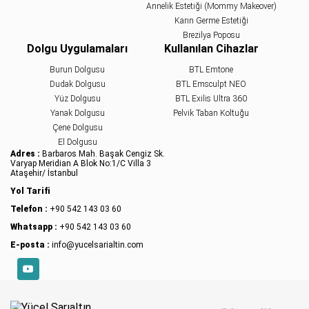
Annelik Estetiği (Mommy Makeover)
Karın Germe Estetiği
Brezilya Poposu
Dolgu Uygulamaları
Kullanılan Cihazlar
Burun Dolgusu
BTL Emtone
Dudak Dolgusu
BTL Emsculpt NEO
Yüz Dolgusu
BTL Exilis Ultra 360
Yanak Dolgusu
Pelvik Taban Koltuğu
Çene Dolgusu
El Dolgusu
Adres :
Barbaros Mah. Başak Cengiz Sk.
Varyap Meridian A Blok No:1/C Villa 3
Ataşehir/ İstanbul
Yol Tarifi
Telefon :
+90 542 143 03 60
Whatsapp :
+90 542 143 03 60
E-posta :
info@yucelsarialtin.com
YouTube