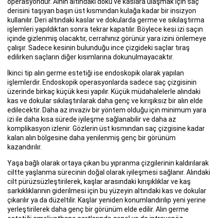
operasyondur. Alnın altındaki doku ve kaslara ulaşmak için saç
derisini taşıyan başın üst kısmından kulağa kadar bir insizyon
kullanılır. Deri altındaki kaslar ve dokularda germe ve sıkılaştırma
işlemleri yapıldıktan sonra tekrar kapatılır. Böylece kesi izi saçın
içinde gizlenmiş olacaktır, cerrahınız görünür yara izini önlemeye
çalışır. Sadece kesinin bulunduğu ince çizgideki saçlar tıraş
edilirken saçların diğer kısımlarına dokunulmayacaktır.
İkinci tip alın germe estetiği ise endoskopik olarak yapılan
işlemlerdir. Endoskopik operasyonlarda sadece saç çizgisinin
üzerinde birkaç küçük kesi yapılır. Küçük müdahalelerle alındaki
kas ve dokular sıkılaştırılarak daha genç ve kırışıksız bir alın elde
edilecektir. Daha az invaziv bir yöntem olduğu için minimum yara
izi ile daha kısa sürede iyileşme sağlanabilir ve daha az
komplikasyon izlenir. Gözlerin üst kısmından saç çizgisine kadar
kalan alın bölgesine daha yenilenmiş genç bir görünüm
kazandırılır.
Yaşa bağlı olarak ortaya çıkan bu yıpranma çizgilerinin kaldırılarak
ciltte yaşlanma sürecinin doğal olarak iyileşmesi sağlanır. Alındaki
cilt pürüzsüzleştirilerek, kaşlar arasındaki kırışıklıklar ve kaş
sarkıklıklarının giderilmesi için bu yüzeyin altındaki kas ve dokular
çıkarılır ya da düzeltilir. Kaşlar yeniden konumlandırılıp yeni yerine
yerleştirilerek daha genç bir görünüm elde edilir. Alın germe