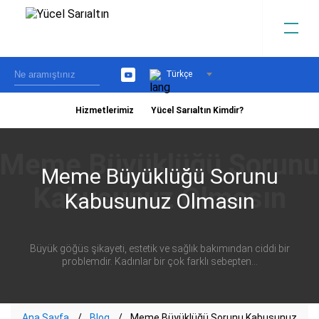
Türkçe
YouTube
Hizmetlerimiz
Yücel Sarıaltın Kimdir?
›
Meme Büyüklüğü Sorunu
Kabusunuz Olmasın
Büyük göğüs şikayeti, estetik ve sağlık bakımından ciddi bir
problemdir. Kadınlar bir çok farklı sebepten...
Ana Sayfa
Blog
Meme Büyüklüğü Sorunu Kabusunuz