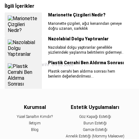
İlgili İçerikler
Marionette Çizgileri Nedir?
Marionette çizgileri, ağız kenarından çeneye
doğru uzanan, sarkıklık
Nazolabial Dolgu Yaptıranlar
Nazolabial dolgu yaptıranlar genellikle
yüzlerindeki yaşlanma belirtilerini gidermeyi..
Plastik Cerrahi Ben Aldırma Sonrası
Son Güncelleme Tarihi : 04.02.2026
Plastik cerrahi ben aldırma sonrası hem
benlerin değerlendirilmesi...
Gıdı Eritme Yöntemleri
Çene ile boyun arasında bulunan gıdı bölgesi
yaşlanmanın etkisiyle sarkarak gıdı eritme
Kurumsal
Estetik Uygulamaları
Badem Göz Estetiği Yaptıranlar
Yücel Sarıaltın Kimdir?
Göz Kapağı Estetiği
İletişim
Burun Estetiği
Gözlerine estetik açıdan hoş bir görünüm
kazandırmak için badem göz estetiği
Blog
Gamze Estetiği
yaptıranlar..
Annelik Estetiği (Mommy Makeover)