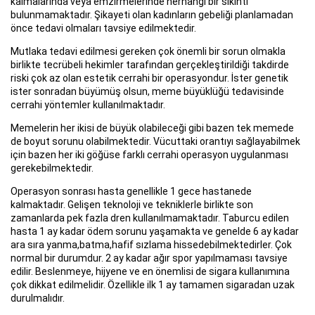
kalmalarında veya emzirmelerinde herhangi bir sıkıntı
bulunmamaktadır. Şikayeti olan kadınların gebeliği planlamadan
önce tedavi olmaları tavsiye edilmektedir.
Mutlaka tedavi edilmesi gereken çok önemli bir sorun olmakla
birlikte tecrübeli hekimler tarafından gerçekleştirildiği takdirde
riski çok az olan estetik cerrahi bir operasyondur. İster genetik
ister sonradan büyümüş olsun, meme büyüklüğü tedavisinde
cerrahi yöntemler kullanılmaktadır.
Memelerin her ikisi de büyük olabileceği gibi bazen tek memede
de boyut sorunu olabilmektedir. Vücuttaki orantıyı sağlayabilmek
için bazen her iki göğüse farklı cerrahi operasyon uygulanması
gerekebilmektedir.
Operasyon sonrası hasta genellikle 1 gece hastanede
kalmaktadır. Gelişen teknoloji ve tekniklerle birlikte son
zamanlarda pek fazla dren kullanılmamaktadır. Taburcu edilen
hasta 1 ay kadar ödem sorunu yaşamakta ve genelde 6 ay kadar
ara sıra yanma,batma,hafif sızlama hissedebilmektedirler. Çok
normal bir durumdur. 2 ay kadar ağır spor yapılmaması tavsiye
edilir. Beslenmeye, hijyene ve en önemlisi de sigara kullanımına
çok dikkat edilmelidir. Özellikle ilk 1 ay tamamen sigaradan uzak
durulmalıdır.