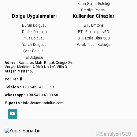
Burun Estetiği Sonrası 1. Ay ve 6. Ay
Karın Germe Estetiği
Brezilya Poposu
Burun estetiği sonrası 1. ay ve 6. ay dönemleri,
Dolgu Uygulamaları
Kullanılan Cihazlar
yüzünüzde meydana gelen...
Burun Dolgusu
BTL Emtone
Dudak Dolgusu
BTL Emsculpt NEO
Yanak İnceltme Yöntemleri
Yüz Dolgusu
BTL Exilis Ultra 360
Kadınların ve erkeklerin yüzlerinde daha ince ve
Yanak Dolgusu
Pelvik Taban Koltuğu
zarif bir...
Çene Dolgusu
Sıvı Yüz Germe Nedir?
El Dolgusu
Adres :
Barbaros Mah. Başak Cengiz Sk.
Sıvı yüz germe, yeni nesil yüz germe
Varyap Meridian A Blok No:1/C Villa 3
işlemlerinden biridir ve yaşlanmaya bağlı...
Ataşehir/ İstanbul
Yol Tarifi
Telefon :
+90 542 143 03 60
Whatsapp :
+90 542 143 03 60
E-posta :
info@yucelsarialtin.com
YouTube