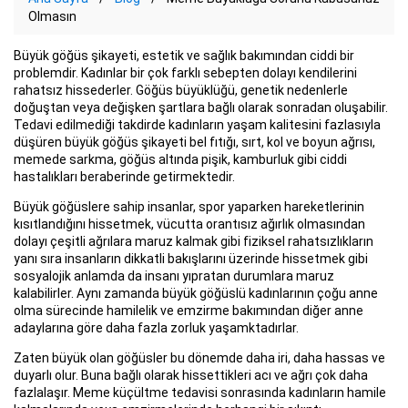
Olmasın
Büyük göğüs şikayeti, estetik ve sağlık bakımından ciddi bir
problemdir. Kadınlar bir çok farklı sebepten dolayı kendilerini
rahatsız hissederler. Göğüs büyüklüğü, genetik nedenlerle
doğuştan veya değişken şartlara bağlı olarak sonradan oluşabilir.
Tedavi edilmediği takdirde kadınların yaşam kalitesini fazlasıyla
düşüren büyük göğüs şikayeti bel fıtığı, sırt, kol ve boyun ağrısı,
memede sarkma, göğüs altında pişik, kamburluk gibi ciddi
hastalıkları beraberinde getirmektedir.
Büyük göğüslere sahip insanlar, spor yaparken hareketlerinin
kısıtlandığını hissetmek, vücutta orantısız ağırlık olmasından
dolayı çeşitli ağrılara maruz kalmak gibi fiziksel rahatsızlıkların
yanı sıra insanların dikkatli bakışlarını üzerinde hissetmek gibi
sosyalojik anlamda da insanı yıpratan durumlara maruz
kalabilirler. Aynı zamanda büyük göğüslü kadınlarının çoğu anne
olma sürecinde hamilelik ve emzirme bakımından diğer anne
adaylarına göre daha fazla zorluk yaşamktadırlar.
Zaten büyük olan göğüsler bu dönemde daha iri, daha hassas ve
duyarlı olur. Buna bağlı olarak hissettikleri acı ve ağrı çok daha
fazlalaşır. Meme küçültme tedavisi sonrasında kadınların hamile