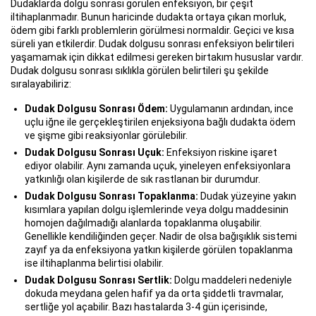
Dudaklarda dolgu sonrası görülen enfeksiyon, bir çeşit
iltihaplanmadır. Bunun haricinde dudakta ortaya çıkan morluk,
ödem gibi farklı problemlerin görülmesi normaldir. Geçici ve kısa
süreli yan etkilerdir. Dudak dolgusu sonrası enfeksiyon belirtileri
yaşamamak için dikkat edilmesi gereken birtakım hususlar vardır.
Dudak dolgusu sonrası sıklıkla görülen belirtileri şu şekilde
sıralayabiliriz:
Dudak Dolgusu Sonrası Ödem:
Uygulamanın ardından, ince
uçlu iğne ile gerçekleştirilen enjeksiyona bağlı dudakta ödem
ve şişme gibi reaksiyonlar görülebilir.
Dudak Dolgusu Sonrası Uçuk:
Enfeksiyon riskine işaret
ediyor olabilir. Aynı zamanda uçuk, yineleyen enfeksiyonlara
yatkınlığı olan kişilerde de sık rastlanan bir durumdur.
Dudak Dolgusu Sonrası Topaklanma:
Dudak yüzeyine yakın
kısımlara yapılan dolgu işlemlerinde veya dolgu maddesinin
homojen dağılmadığı alanlarda topaklanma oluşabilir.
Genellikle kendiliğinden geçer. Nadir de olsa bağışıklık sistemi
zayıf ya da enfeksiyona yatkın kişilerde görülen topaklanma
ise iltihaplanma belirtisi olabilir.
Dudak Dolgusu Sonrası Sertlik:
Dolgu maddeleri nedeniyle
dokuda meydana gelen hafif ya da orta şiddetli travmalar,
sertliğe yol açabilir. Bazı hastalarda 3-4 gün içerisinde,