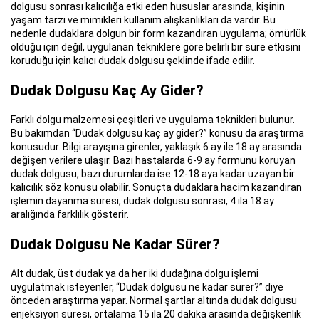
dolgusu sonrası kalıcılığa etki eden hususlar arasında, kişinin
yaşam tarzı ve mimikleri kullanım alışkanlıkları da vardır. Bu
nedenle dudaklara dolgun bir form kazandıran uygulama; ömürlük
olduğu için değil, uygulanan tekniklere göre belirli bir süre etkisini
koruduğu için kalıcı dudak dolgusu şeklinde ifade edilir.
Dudak Dolgusu Kaç Ay Gider?
Farklı dolgu malzemesi çeşitleri ve uygulama teknikleri bulunur.
Bu bakımdan “Dudak dolgusu kaç ay gider?” konusu da araştırma
konusudur. Bilgi arayışına girenler, yaklaşık 6 ay ile 18 ay arasında
değişen verilere ulaşır. Bazı hastalarda 6-9 ay formunu koruyan
dudak dolgusu, bazı durumlarda ise 12-18 aya kadar uzayan bir
kalıcılık söz konusu olabilir. Sonuçta dudaklara hacim kazandıran
işlemin dayanma süresi, dudak dolgusu sonrası, 4 ila 18 ay
aralığında farklılık gösterir.
Dudak Dolgusu Ne Kadar Sürer?
Alt dudak, üst dudak ya da her iki dudağına dolgu işlemi
uygulatmak isteyenler, “Dudak dolgusu ne kadar sürer?” diye
önceden araştırma yapar. Normal şartlar altında dudak dolgusu
enjeksiyon süresi, ortalama 15 ila 20 dakika arasında değişkenlik