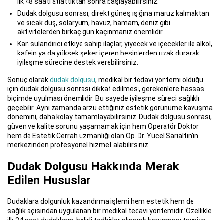
ilk 48 saati atlattıktan sonra başlayabilirsiniz.
Dudak dolgusu sonrası, direkt güneş ışığına maruz kalmaktan
ve sıcak duş, solaryum, havuz, hamam, deniz gibi
aktivitelerden birkaç gün kaçınmanız önemlidir.
Kan sulandırıcı etkiye sahip ilaçlar, yiyecek ve içecekler ile alkol,
kafein ya da yüksek şeker içeren besinlerden uzak durarak
iyileşme sürecine destek verebilirsiniz.
Sonuç olarak
dudak dolgusu
, medikal bir tedavi yöntemi olduğu
için dudak dolgusu sonrası dikkat edilmesi, gerekenlere hassas
biçimde uyulması önemlidir. Bu sayede iyileşme süreci sağlıklı
geçebilir. Aynı zamanda arzu ettiğiniz estetik görünüme kavuşma
dönemini, daha kolay tamamlayabilirsiniz. Dudak dolgusu sonrası,
güven ve kalite sorunu yaşamamak için hem Operatör Doktor
hem de Estetik Cerrah uzmanlığı olan Op. Dr. Yücel Sarıaltın’ın
merkezinden profesyonel hizmet alabilirsiniz.
Dudak Dolgusu Hakkında Merak
Edilen Hususlar
Dudaklara dolgunluk kazandırma işlemi hem estetik hem de
sağlık açısından uygulanan bir medikal tedavi yöntemidir. Özellikle
ilk 24 saat dudakların, belirli tedbirler alınarak korunması tavsiye