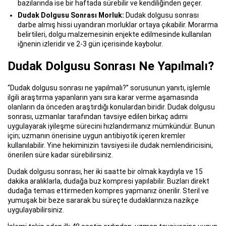
bazılarında ise bir haftada sürebilir ve kendiliğinden geçer.
Dudak Dolgusu Sonrası Morluk:
Dudak dolgusu sonrası
darbe almış hissi uyandıran morluklar ortaya çıkabilir. Morarma
belirtileri, dolgu malzemesinin enjekte edilmesinde kullanılan
iğnenin izleridir ve 2-3 gün içerisinde kaybolur.
Dudak Dolgusu Sonrası Ne Yapılmalı?
“Dudak dolgusu sonrası ne yapılmalı?” sorusunun yanıtı, işlemle
ilgili araştırma yapanların yanı sıra karar verme aşamasında
olanların da önceden araştırdığı konulardan biridir. Dudak dolgusu
sonrası, uzmanlar tarafından tavsiye edilen birkaç adımı
uygulayarak iyileşme sürecini hızlandırmanız mümkündür. Bunun
için; uzmanın önerisine uygun antibiyotik içeren kremler
kullanılabilir. Yine hekiminizin tavsiyesi ile dudak nemlendiricisini,
önerilen süre kadar sürebilirsiniz.
Dudak dolgusu sonrası, her iki saatte bir olmak kaydıyla ve 15
dakika aralıklarla, dudağa buz kompresi yapılabilir. Buzları direkt
dudağa temas ettirmeden kompres yapmanız önerilir. Steril ve
yumuşak bir beze sararak bu süreçte dudaklarınıza nazikçe
uygulayabilirsiniz.