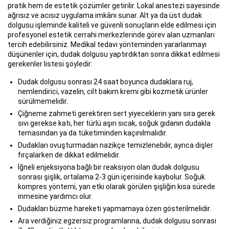
pratik hem de estetik çözümler getirilir. Lokal anestezi sayesinde
ağrısız ve acısız uygulama imkânı sunar. Alt ya da üst dudak
dolgusu işleminde kaliteli ve güvenli sonuçların elde edilmesi için
profesyonel estetik cerrahi merkezlerinde görev alan uzmanları
tercih edebilirsiniz. Medikal tedavi yönteminden yararlanmayı
düşünenler için, dudak dolgusu yaptırdıktan sonra dikkat edilmesi
gerekenler listesi şöyledir:
Dudak dolgusu sonrası 24 saat boyunca dudaklara ruj,
nemlendirici, vazelin, cilt bakım kremi gibi kozmetik ürünler
sürülmemelidir.
Çiğneme zahmeti gerektiren sert yiyeceklerin yanı sıra gerek
sıvı gerekse katı, her türlü aşırı sıcak, soğuk gıdanın dudakla
temasından ya da tüketiminden kaçınılmalıdır.
Dudakları ovuşturmadan nazikçe temizlenebilir, ayrıca dişler
fırçalarken de dikkat edilmelidir.
İğneli enjeksiyona bağlı bir reaksiyon olan dudak dolgusu
sonrası şişlik, ortalama 2-3 gün içerisinde kaybolur. Soğuk
kompres yöntemi, yan etki olarak görülen şişliğin kısa sürede
inmesine yardımcı olur.
Dudakları büzme hareketi yapmamaya özen gösterilmelidir.
Ara verdiğiniz egzersiz programlarına, dudak dolgusu sonrası