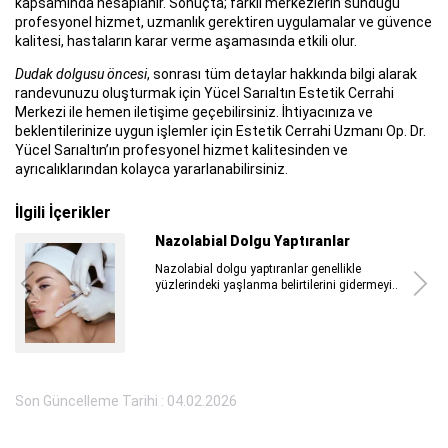
kapsamında hesaplanır. Sonuçta; farklı merkezlerin sunduğu
profesyonel hizmet, uzmanlık gerektiren uygulamalar ve güvence
kalitesi, hastaların karar verme aşamasında etkili olur.
Dudak dolgusu öncesi
, sonrası tüm detaylar hakkında bilgi alarak
randevunuzu oluşturmak için Yücel Sarıaltın Estetik Cerrahi
Merkezi ile hemen iletişime geçebilirsiniz. İhtiyacınıza ve
beklentilerinize uygun işlemler için Estetik Cerrahi Uzmanı Op. Dr.
Yücel Sarıaltın’ın profesyonel hizmet kalitesinden ve
ayrıcalıklarından kolayca yararlanabilirsiniz.
İlgili İçerikler
Plastik Cerrahi Ben Aldırma Sonrası
Plastik cerrahi ben aldırma sonrası hem
benlerin değerlendirilmesi...
Son Güncelleme Tarihi : 04.02.2026