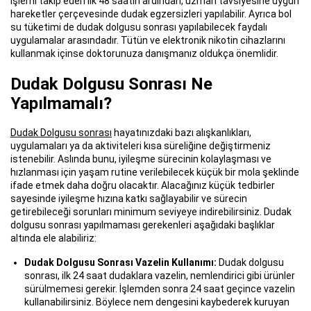
İşlemi takip eden ilk 48 saatin ardından, uzman tavsiyesine uygun
hareketler çerçevesinde dudak egzersizleri yapılabilir. Ayrıca bol
su tüketimi de dudak dolgusu sonrası yapılabilecek faydalı
uygulamalar arasındadır. Tütün ve elektronik nikotin cihazlarını
kullanmak içinse doktorunuza danışmanız oldukça önemlidir.
Dudak Dolgusu Sonrası Ne
Yapılmamalı?
Dudak Dolgusu sonrası
hayatınızdaki bazı alışkanlıkları,
uygulamaları ya da aktiviteleri kısa süreliğine değiştirmeniz
istenebilir. Aslında bunu, iyileşme sürecinin kolaylaşması ve
hızlanması için yaşam rutine verilebilecek küçük bir mola şeklinde
ifade etmek daha doğru olacaktır. Alacağınız küçük tedbirler
sayesinde iyileşme hızına katkı sağlayabilir ve sürecin
getirebileceği sorunları minimum seviyeye indirebilirsiniz. Dudak
dolgusu sonrası yapılmaması gerekenleri aşağıdaki başlıklar
altında ele alabiliriz:
Dudak Dolgusu Sonrası Vazelin Kullanımı:
Dudak dolgusu
sonrası, ilk 24 saat dudaklara vazelin, nemlendirici gibi ürünler
sürülmemesi gerekir. İşlemden sonra 24 saat geçince vazelin
kullanabilirsiniz. Böylece nem dengesini kaybederek kuruyan