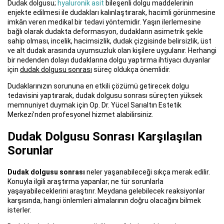
Dudak dolgusu;
hyaluronik asit
bileşenli dolgu maddelerinin
enjekte edilmesi ile dudakları kalınlaştırarak, hacimli görünmesine
imkân veren medikal bir tedavi yöntemidir. Yaşın ilerlemesine
bağlı olarak dudakta deformasyon, dudakların asimetrik şekle
sahip olması, incelik, hacimsizlik, dudak çizgisinde belirsizlik, üst
ve alt dudak arasında uyumsuzluk olan kişilere uygulanır. Herhangi
bir nedenden dolayı dudaklarına dolgu yaptırma ihtiyacı duyanlar
için
dudak dolgusu sonrası
süreç oldukça önemlidir.
Dudaklarınızın sorununa en etkili çözümü getirecek dolgu
tedavisini yaptırarak, dudak dolgusu sonrası süreçten yüksek
memnuniyet duymak için Op. Dr. Yücel Sarıaltın Estetik
Merkezi’nden profesyonel hizmet alabilirsiniz.
Dudak Dolgusu Sonrası Karşılaşılan
Sorunlar
Dudak dolgusu sonrası
neler yaşanabileceği sıkça merak edilir.
Konuyla ilgili araştırma yapanlar; ne tür sorunlarla
yaşayabileceklerini araştırır. Meydana gelebilecek reaksiyonlar
karşısında, hangi önlemleri almalarının doğru olacağını bilmek
isterler.