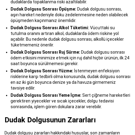
dudaklarda topaklanma riski azaltılabilir.
Dudak Dolgusu Sonrası Öpüşme:
Dudak dolgusu sonrası,
aşırı hareket nedeniyle doku zedelenmesine neden olabilecek
öpüşmeden kaçınmanız önemlidir.
Dudak Dolgusu Sonrası Alkol Tüketimi:
Vücuttaki su
tutulma oranını artıran alkol, dudaklarda ödem riskine yol
açabilir. Bu nedenle dudak dolgusu sonrası, alkollü içecekler
tüketmemeniz önerilir.
Dudak Dolgusu Sonrası Ruj Sürme:
Dudak dolgusu sonrası
ödem etkisini minimize etmek için ruj dahil hiçbir ürünün, ilk 24
saat boyunca sürülmemesi gerekir.
Dudak Dolgusu Sonrası Yüzme:
İstenmeyen enfeksiyon
risklerine karşı tedbirli olma konusunda, dudak dolgusu sonrası
en az iki gün boyunca denize ya da havuza girmemeniz
tavsiye edilir.
Dudak Dolgusu Sonrası Yeme İçme:
Sert çiğneme hareketleri
gerektiren yiyecekler ve sıcak içecekler, dolgu tedavisi
sonrasında, işlem gören dokulara zarar verebilir.
Dudak Dolgusunun Zararları
Dudak dolgusu zararları hakkındaki hususlar, son zamanların