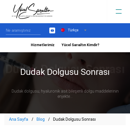
Türkçe
YouTube
Hizmetlerimiz
Yücel Sarıaltın Kimdir?
›
Dudak Dolgusu Sonrası
Dudak dolgusu; hyaluronik asit bileşenli dolgu maddelerinin
enjekte...
Ana Sayfa
Blog
Dudak Dolgusu Sonrası