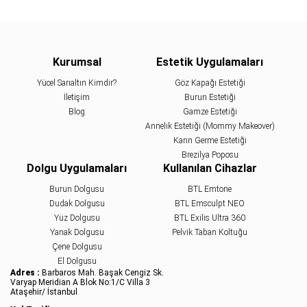
Kurumsal
Estetik Uygulamaları
Yücel Sarıaltın Kimdir?
Göz Kapağı Estetiği
İletişim
Burun Estetiği
Blog
Gamze Estetiği
Annelik Estetiği (Mommy Makeover)
Karın Germe Estetiği
Brezilya Poposu
Dolgu Uygulamaları
Kullanılan Cihazlar
Burun Dolgusu
BTL Emtone
Dudak Dolgusu
BTL Emsculpt NEO
Yüz Dolgusu
BTL Exilis Ultra 360
Yanak Dolgusu
Pelvik Taban Koltuğu
Çene Dolgusu
El Dolgusu
Adres :
Barbaros Mah. Başak Cengiz Sk.
Varyap Meridian A Blok No:1/C Villa 3
Ataşehir/ İstanbul