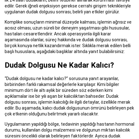
edilir. Gerek iğneli enjeksiyon gerekse cerrahi girişim teknikleriyle
uygulanan dudak dolgusu sonrası, belirli yan etkiler görülür.
Komplike sonuçların minimal düzeyde kalması, işlemin ağrısız ve
acısız olması, uzun süreli bir deneyim yaşatması gibi hususular,
hastaları cesaretlendirir. Ancak operasyonla ilgili karar
aşamasında olanlar, süreç hakkında ve dudak dolgusu sonrası,
birçok konuya netlik kazandırmak ister. Sıklıkla merak edilen belli
başlı hususlara, aşağıdaki başlıklar altında yanıt bulabilirsiniz:
Dudak Dolgusu Ne Kadar Kalıcı?
“Dudak dolgusu ne kadar kalıcı?” sorusuna yanıt arayanlar,
birbirinden farklı rakamsal değerlerle karşılaşır. Kimi bilgiler
minimum dört ile altı aylık bir süreden söz ederken kimi
açıklamalar ise bir yılı aşan bir kalıcılıktan bahseder. Dudak
dolgusu sonrası, işlemin kalıcılığı ile ilgili detaylar, özellikle merak
edilir. Bu aşamada, kalıcı dudak dolgusunun ömrünü belirleyen pek
çok etkenin olduğunu belirtmek yararlı olacaktır.
Uygulamanın yapıldığı bölge, tedavinin yapıldığı hastanın hormonal
durumu, kullanılan dolgu malzemesi ve dolgunun miktarı kalıcılık
süresini öncelikli olarak belirleyen faktörlerdir. Ayrıca dudak