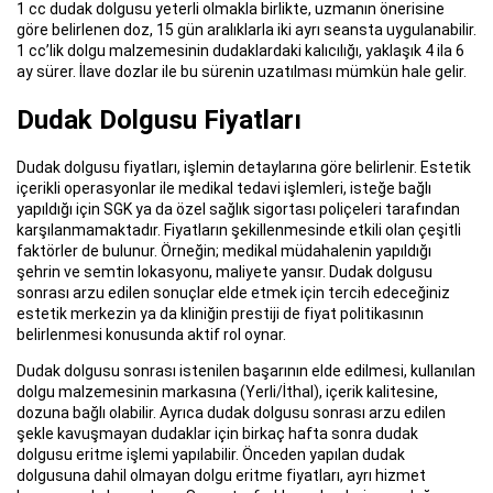
1 cc dudak dolgusu yeterli olmakla birlikte, uzmanın önerisine
göre belirlenen doz, 15 gün aralıklarla iki ayrı seansta uygulanabilir.
1 cc’lik dolgu malzemesinin dudaklardaki kalıcılığı, yaklaşık 4 ila 6
ay sürer. İlave dozlar ile bu sürenin uzatılması mümkün hale gelir.
Dudak Dolgusu Fiyatları
Dudak dolgusu fiyatları, işlemin detaylarına göre belirlenir. Estetik
içerikli operasyonlar ile medikal tedavi işlemleri, isteğe bağlı
yapıldığı için SGK ya da özel sağlık sigortası poliçeleri tarafından
karşılanmamaktadır. Fiyatların şekillenmesinde etkili olan çeşitli
faktörler de bulunur. Örneğin; medikal müdahalenin yapıldığı
şehrin ve semtin lokasyonu, maliyete yansır. Dudak dolgusu
sonrası arzu edilen sonuçlar elde etmek için tercih edeceğiniz
estetik merkezin ya da kliniğin prestiji de fiyat politikasının
belirlenmesi konusunda aktif rol oynar.
Dudak dolgusu sonrası istenilen başarının elde edilmesi, kullanılan
dolgu malzemesinin markasına (Yerli/İthal), içerik kalitesine,
dozuna bağlı olabilir. Ayrıca dudak dolgusu sonrası arzu edilen
şekle kavuşmayan dudaklar için birkaç hafta sonra dudak
dolgusu eritme işlemi yapılabilir. Önceden yapılan dudak
dolgusuna dahil olmayan dolgu eritme fiyatları, ayrı hizmet