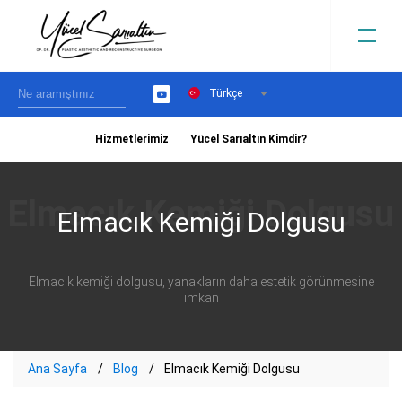
Türkçe
YouTube
Hizmetlerimiz
Yücel Sarıaltın Kimdir?
›
Elmacık Kemiği Dolgusu
Elmacık kemiği dolgusu, yanakların daha estetik görünmesine
imkan
Ana Sayfa
Blog
Elmacık Kemiği Dolgusu