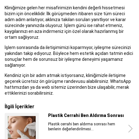
Kliniğimize gelen her misafirimizin kendini değerli hissetmesi
bizim için önceliklidir. İlk görüşmeden itibaren size tüm süreci
adım adım anlatıyor, aklınıza takılan soruları yanıtlıyor ve karar
sürecinde yanınızda oluyoruz. İşlem günü ise rahat etmeniz,
kaygılarınızı en aza indirmeniz için özel olarak hazırlanmış bir
ortam sağlıyoruz.
İşlem sonrasında da iletişimimizi koparmıyor, iyileşme sürecinizi
yakından takip ediyoruz. Böylece hem estetik açıdan tatmin edici
sonuçlar hem de sorunsuz bir iyileşme deneyimi yaşamanız
sağlanıyor.
Kendiniz için bir adım atmak istiyorsanız, kliniğimizle iletişime
geçerek ücretsiz ön görüşme randevusu alabilirsiniz. WhatsApp
hattımızdan ya da web sitemiz üzerinden bize ulaşabilir, merak
ettiklerinizi sorabilirsiniz.
İlgili İçerikler
Mini Yüz Germe ve Yüz Germe Farkları
Ciltteki yaşlanma etkilerini azaltmak için
gerçekleştirilen mini yüz germe...