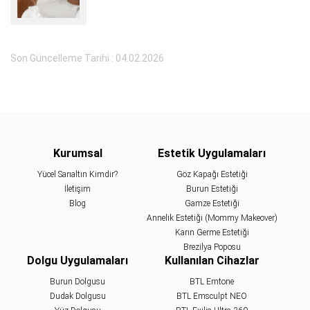
Son Güncelleme Tarihi : 04.02.2026
Kurumsal
Estetik Uygulamaları
Yücel Sarıaltın Kimdir?
Göz Kapağı Estetiği
İletişim
Burun Estetiği
Blog
Gamze Estetiği
Annelik Estetiği (Mommy Makeover)
Karın Germe Estetiği
Brezilya Poposu
Dolgu Uygulamaları
Kullanılan Cihazlar
Burun Dolgusu
BTL Emtone
Dudak Dolgusu
BTL Emsculpt NEO