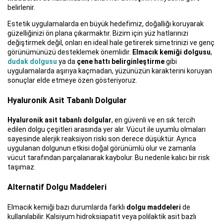
belirlenir.
Estetik uygulamalarda en büyük hedefimiz, doğallığı koruyarak
güzelliğinizi ön plana çıkarmaktır. Bizim için yüz hatlarınızı
değiştirmek değil, onları en ideal hale getirerek simetrinizi ve genç
görünümünüzü desteklemek önemlidir.
Elmacık kemiği dolgusu
,
dudak dolgusu
ya da
çene hattı belirginleştirme
gibi
uygulamalarda aşırıya kaçmadan, yüzünüzün karakterini koruyan
sonuçlar elde etmeye özen gösteriyoruz.
Hyaluronik Asit Tabanlı Dolgular
Hyaluronik asit tabanlı dolgular
, en güvenli ve en sık tercih
edilen dolgu çeşitleri arasında yer alır. Vücut ile uyumlu olmaları
sayesinde alerjik reaksiyon riski son derece düşüktür. Ayrıca
uygulanan dolgunun etkisi doğal görünümlü olur ve zamanla
vücut tarafından parçalanarak kaybolur. Bu nedenle kalıcı bir risk
taşımaz.
Alternatif Dolgu Maddeleri
Elmacık kemiği bazı durumlarda farklı
dolgu maddeleri
de
kullanılabilir. Kalsiyum hidroksiapatit veya polilaktik asit bazlı