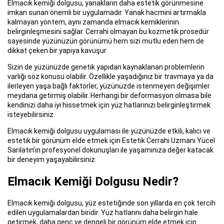
Elmacık kemiği dolgusu, yanakların daha estetik görünmesine
imkan sunan önemli bir uygulamadır. Yanak hacmini artırmakla
kalmayan yöntem, aynı zamanda elmacık kemiklerinin
belirginleşmesini sağlar. Cerrahi olmayan bu kozmetik prosedür
sayesinde yüzünüzün görünümü hem sizi mutlu eden hem de
dikkat çeken bir yapıya kavuşur.
Sizin de yüzünüzde genetik yapıdan kaynaklanan problemlerin
varlığı söz konusu olabilir. Özellikle yaşadığınız bir travmaya ya da
ilerleyen yaşa bağlı faktörler, yüzünüzde istenmeyen değişimler
meydana getirmiş olabilir. Herhangi bir deformasyon olmasa bile
kendinizi daha iyi hissetmek için yüz hatlarınızı belirginleştirmek
isteyebilirsiniz.
Elmacık kemiği dolgusu uygulaması ile yüzünüzde etkili, kalıcı ve
estetik bir görünüm elde etmek için Estetik Cerrahi Uzmanı Yücel
Sarılatın’ın profesyonel dokunuşları ile yaşamınıza değer katacak
bir deneyim yaşayabilirsiniz.
Elmacık Kemiği Dolgusu Nedir?
Elmacık kemiği dolgusu, yüz estetiğinde son yıllarda en çok tercih
edilen uygulamalardan biridir. Yüz hatlarını daha belirgin hale
getirmek, daha genç ve dengeli bir görünüm elde etmek için