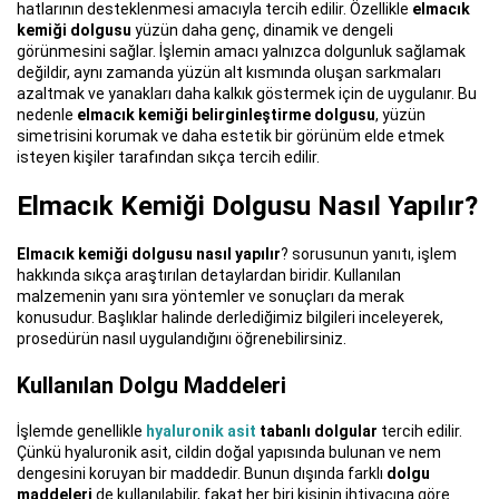
hatlarının desteklenmesi amacıyla tercih edilir. Özellikle
elmacık
kemiği dolgusu
yüzün daha genç, dinamik ve dengeli
görünmesini sağlar. İşlemin amacı yalnızca dolgunluk sağlamak
değildir, aynı zamanda yüzün alt kısmında oluşan sarkmaları
azaltmak ve yanakları daha kalkık göstermek için de uygulanır. Bu
nedenle
elmacık kemiği belirginleştirme dolgusu
, yüzün
simetrisini korumak ve daha estetik bir görünüm elde etmek
isteyen kişiler tarafından sıkça tercih edilir.
Elmacık Kemiği Dolgusu Nasıl Yapılır?
Elmacık kemiği dolgusu nasıl yapılır
? sorusunun yanıtı, işlem
hakkında sıkça araştırılan detaylardan biridir. Kullanılan
malzemenin yanı sıra yöntemler ve sonuçları da merak
konusudur. Başlıklar halinde derlediğimiz bilgileri inceleyerek,
prosedürün nasıl uygulandığını öğrenebilirsiniz.
Kullanılan Dolgu Maddeleri
İşlemde genellikle
hyaluronik asit
tabanlı dolgular
tercih edilir.
Çünkü hyaluronik asit, cildin doğal yapısında bulunan ve nem
dengesini koruyan bir maddedir. Bunun dışında farklı
dolgu
maddeleri
de kullanılabilir, fakat her biri kişinin ihtiyacına göre