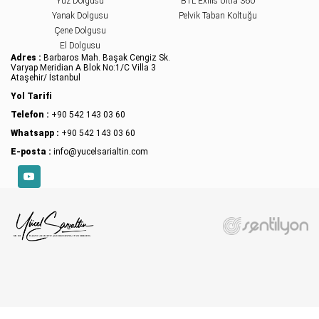
Yüz Dolgusu
BTL Exilis Ultra 360
Yanak Dolgusu
Pelvik Taban Koltuğu
Çene Dolgusu
El Dolgusu
Adres :
Barbaros Mah. Başak Cengiz Sk.
Varyap Meridian A Blok No:1/C Villa 3
Ataşehir/ İstanbul
Yol Tarifi
Telefon :
+90 542 143 03 60
Whatsapp :
+90 542 143 03 60
E-posta :
info@yucelsarialtin.com
YouTube